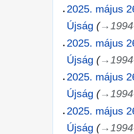
2
2025. május 2
6
.
Újság
→
1994
2025. május 2
Újság
→
1994
2025. május 2
Újság
→
1994
2025. május 2
Újság
→
1994