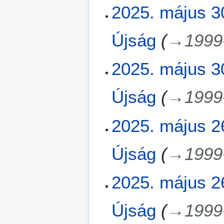
2025. május 3
Újság
→
1999
2025. május 3
Újság
→
1999
2
2025. május 2
0
2
Újság
→
1999
5
.
m
2025. május 2
á
j
Újság
→
1999
u
s