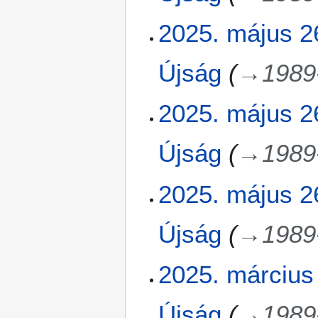
2025. május 2
Újság
→
1989
2025. május 26
Újság
→
1989
2025. május 2
Újság
→
1989
2
2025. március 
0
2
Újság
→
1989
5