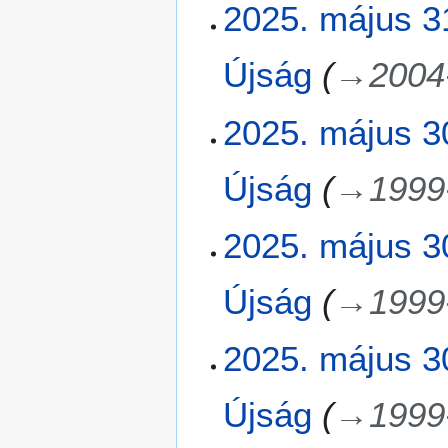
2025. május 3
Újság
→
2004
2
2025. május 3
0
2
Újság
→
1999
5
.
m
2025. május 3
á
j
Újság
→
1999
u
s
3
2025. május 3
0
.
Újság
→
1999