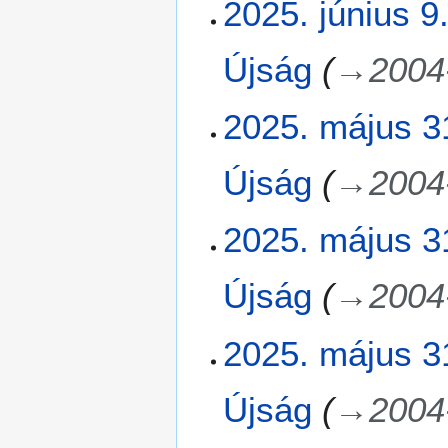
2025. június 9
9
.
Újság
→
2004
2
2025. május 3
0
2
Újság
→
2004
5
.
m
2025. május 3
á
j
Újság
→
2004
u
s
3
2025. május 3
1
.
Újság
→
2004