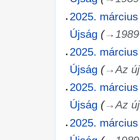
.
m
2025. március 
á
r
Újság
→
1989
c
i
u
2025. március 
s
1
Újság
→
Az ú
8
.
2025. március 
Újság
→
Az ú
2025. március 