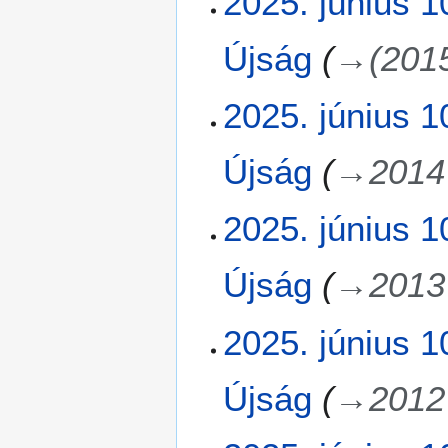
2025. június 1
z
ú
e
n
r
Újság
→
(201
i
k
u
e
s
2025. június 1
s
1
z
0
t
Újság
→
2014
.
é
s
2025. június 1
i
ö
s
Újság
→
2013
s
z
2025. június 1
e
f
o
Újság
→
2012
g
l
a