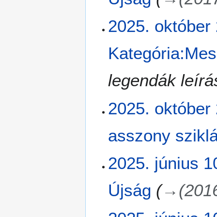
2
2025. október 
0
2
Kategória:Mes
5
.
o
legendák leírá
k
t
2025. október 
ó
b
e
asszony sziklá
r
2
N
2
2025. június 1
.
i
0
n
2
Újság
→
(201
c
5
s
.
s
j