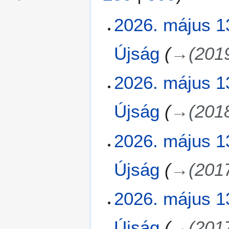
2
2026. május 1
0
2
Újság
→
(201
6
.
m
2026. május 1
á
j
Újság
→
(201
u
s
1
2026. május 1
3
.
Újság
→
(201
2026. május 1
Újság
→
(201