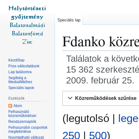
Speciális lap
Fdanko
közr
Találatok a követ
Kezdőlap
Friss változtatások
15 362 szerkeszté
Lap találomra
2009. február 25.
Segítség a
MediaWikihez
Speciális lapok
Ugrás
Ugrás
Közreműködések szűrése
Eszközök
a
a
Atom
navigációhoz
kereséshez
Felhasználó
(
legutolsó
|
lege
közreműködései
Rendszernaplók
Felhasználói csoportok
megtekintése
250
|
500
)
Nyomtatható változat