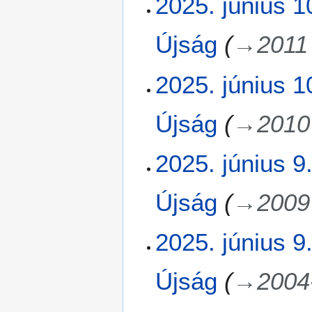
2025. június 1
l
ó
Újság
→
2011
2025. június 1
Újság
→
2010
2
2025. június 9
0
2
Újság
→
2009
5
.
j
2025. június 9
ú
n
Újság
→
2004
i
u
s