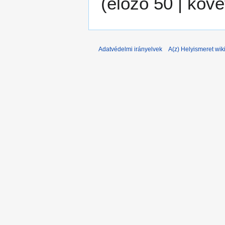
(
előző 50
|
köve
Adatvédelmi irányelvek
A(z) Helyismeret wiki