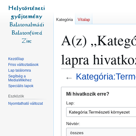
Kategória
Vitalap
A(z) „Kategó
lapra hivatk
Kezdőlap
Friss változtatások
Lap találomra
←
Kategória:Term
Segítség a
MediaWikihez
Speciális lapok
Ugrás
Ugrás
Mi hivatkozik erre?
a
a
Eszközök
Lap:
navigációhoz
kereséshez
Nyomtatható változat
Névtér:
összes