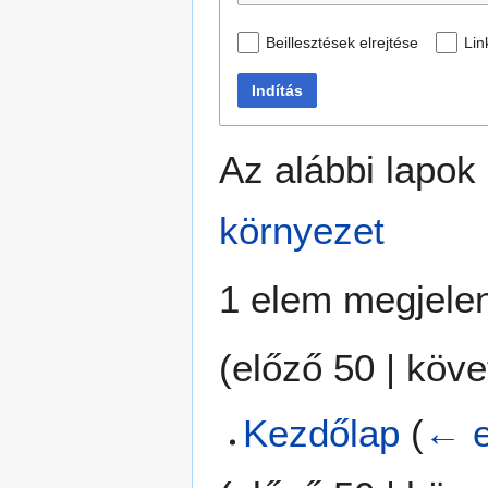
Beillesztések elrejtése
Lin
Indítás
Az alábbi lapok
környezet
1 elem megjelen
(
előző 50
|
köve
Kezdőlap
(
← e