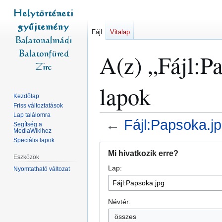
Fájl
Vitalap
A(z) „Fájl:P
lapok
Kezdőlap
Friss változtatások
Lap találomra
←
Fájl:Papsoka.j
Segítség a
MediaWikihez
Speciális lapok
Ugrás
Ugrás
Mi hivatkozik erre?
a
a
Eszközök
Lap:
navigációhoz
kereséshez
Nyomtatható változat
Névtér:
összes