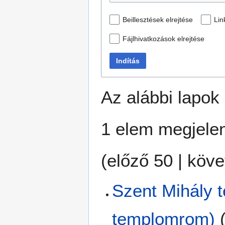
Beillesztések elrejtése
Lin
Fájlhivatkozások elrejtése
Indítás
Az alábbi lapok
1 elem megjelen
(
előző 50
|
köve
Szent Mihály 
templomrom)
(