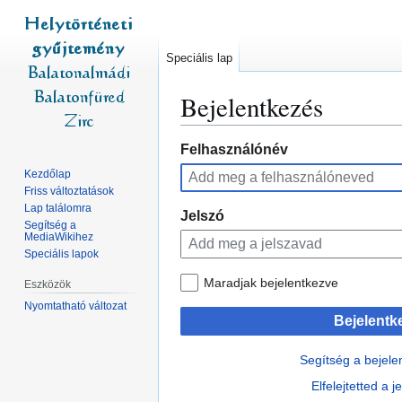
Speciális lap
Bejelentkezés
Ugrás
Ugrás
Felhasználónév
a
a
Kezdőlap
navigációhoz
kereséshez
Friss változtatások
Lap találomra
Jelszó
Segítség a
MediaWikihez
Speciális lapok
Maradjak bejelentkezve
Eszközök
Nyomtatható változat
Bejelentk
Segítség a bejel
Elfelejtetted a 