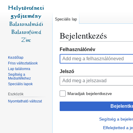
Speciális lap
Bejelentkezés
Ugrás
Ugrás
Felhasználónév
a
a
Kezdőlap
navigációhoz
kereséshez
Friss változtatások
Lap találomra
Jelszó
Segítség a
MediaWikihez
Speciális lapok
Maradjak bejelentkezve
Eszközök
Nyomtatható változat
Bejelentk
Segítség a bejel
Elfelejtetted a 