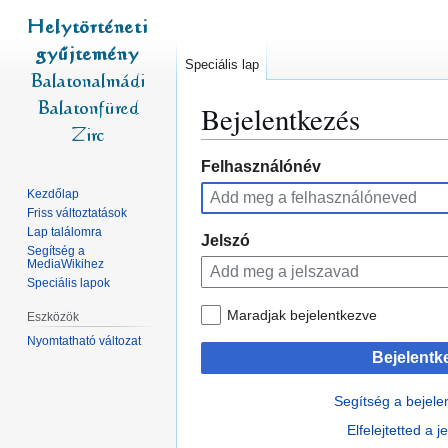
Speciális lap
Bejelentkezés
Ugrás
Ugrás
Felhasználónév
a
a
Kezdőlap
navigációhoz
kereséshez
Friss változtatások
Lap találomra
Jelszó
Segítség a
MediaWikihez
Speciális lapok
Maradjak bejelentkezve
Eszközök
Nyomtatható változat
Bejelentk
Segítség a bejel
Elfelejtetted a 