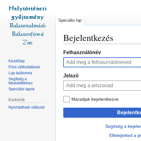
Speciális lap
Bejelentkezés
Ugrás
Ugrás
Felhasználónév
a
a
Kezdőlap
navigációhoz
kereséshez
Friss változtatások
Lap találomra
Jelszó
Segítség a
MediaWikihez
Speciális lapok
Maradjak bejelentkezve
Eszközök
Nyomtatható változat
Bejelentk
Segítség a bejel
Elfelejtetted a 