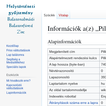
Szócikk
Vitalap
Információk a(z) „Pill
Alapinformációk
Ugrás
Ugrás
a
a
Kezdőlap
Friss változtatások
navigációhoz
kereséshez
Megjelenített cím
Pill
Lap találomra
Alapértelmezett rendezési kulcs
Pill
Segítség a
MediaWikihez
A lap hossza (byte-ban)
74
Speciális lapok
Névtérazonosító
0
Eszközök
Lapazonosító
39
Mi hivatkozik erre?
Laptartalom nyelve
hu 
Kapcsolódó
változtatások
Az oldal tartalommodellje
wik
Lapinformációk
Indexelés robottal
Eng
Átirányítások száma erre a lapra
0