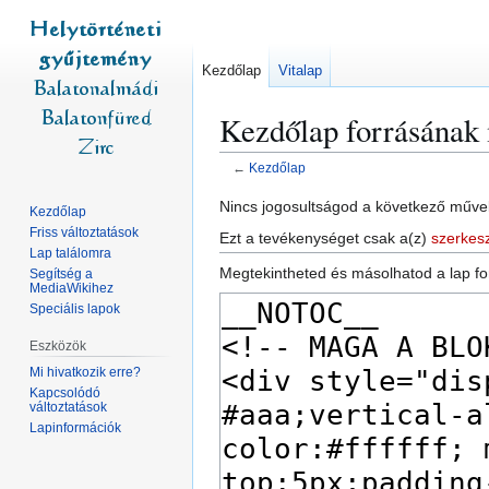
Kezdőlap
Vitalap
Kezdőlap forrásának
←
Kezdőlap
Ugrás
Ugrás
Nincs jogosultságod a következő művel
Kezdőlap
a
a
Friss változtatások
Ezt a tevékenységet csak a(z)
szerkes
navigációhoz
kereséshez
Lap találomra
Megtekintheted és másolhatod a lap fo
Segítség a
MediaWikihez
Speciális lapok
Eszközök
Mi hivatkozik erre?
Kapcsolódó
változtatások
Lapinformációk