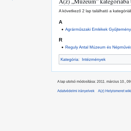
A(z) „Múzeum” kategóriába 
navigációhoz
kereséshez
A következő 2 lap található a kategóri
A
Agrárműszaki Emlékek Gyűjtemén
R
Reguly Antal Múzeum és Népművés
Kategória
:
Intézmények
A lap utolsó módosítása: 2011. március 10., 09
Adatvédelmi irányelvek
A(z) Helyismeret wiki