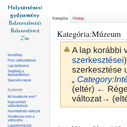
Kategória
Vitalap
Kategória
:
Múzeum
A lap korábbi 
Kezdőlap
szerkesztései
)
Friss változtatások
Lap találomra
szerkesztése u
Segítség a
MediaWikihez
„
Category:In
Speciális lapok
(eltér) ← Régeb
Eszközök
változat→ (elt
Mi hivatkozik erre?
Kapcsolódó
változtatások
Nyomtatható változat
Ugrás
Ugrás
Hivatkozás erre a
változatra
a
a
Lapinformációk