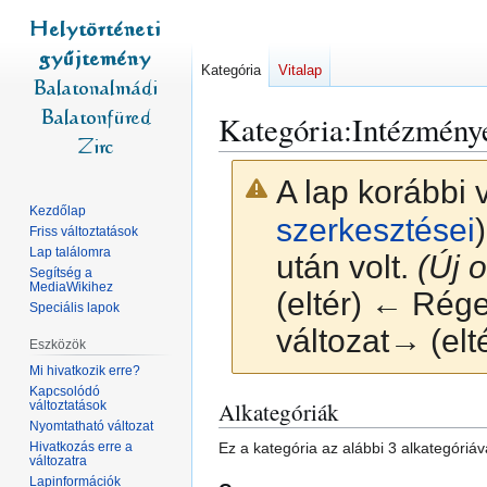
Kategória
Vitalap
Kategória
:
Intézménye
A lap korábbi 
Kezdőlap
szerkesztései
)
Friss változtatások
Lap találomra
után volt.
(Új o
Segítség a
MediaWikihez
(eltér) ← Régeb
Speciális lapok
változat→ (elt
Eszközök
Mi hivatkozik erre?
Kapcsolódó
Ugrás
Ugrás
Alkategóriák
változtatások
Nyomtatható változat
a
a
Hivatkozás erre a
Ez a kategória az alábbi 3 alkategóriáv
navigációhoz
kereséshez
változatra
Lapinformációk