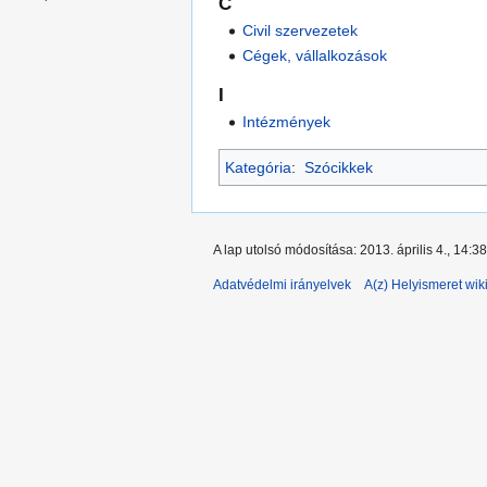
C
Civil szervezetek
Cégek, vállalkozások
I
Intézmények
Kategória
:
Szócikkek
A lap utolsó módosítása: 2013. április 4., 14:38
Adatvédelmi irányelvek
A(z) Helyismeret wiki