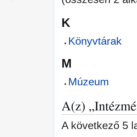
K
Könyvtárak
M
Múzeum
A(z) „Intézmé
A következő 5 l