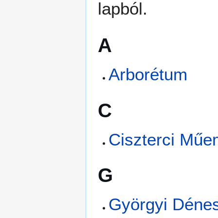
lapból.
A
Arborétum
C
Ciszterci Műe
G
Györgyi Dénes