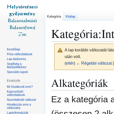
Kategória
Vitalap
Kategória
:
In
Kezdőlap
A lap korábbi változatát lá
Friss változtatások
után volt.
Lap találomra
(
eltér
)
← Régebbi változat
|
Segítség a
MediaWikihez
Speciális lapok
Ugrás
Ugrás
Alkategóriák
Eszközök
a
a
Mi hivatkozik erre?
navigációhoz
kereséshez
Kapcsolódó
változtatások
Ez a kategória a
Nyomtatható változat
Hivatkozás erre a
változatra
(összesen 2 alk
Lapinformációk