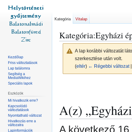
Kategória
Vitalap
Kategória
:
Egyházi ép
A lap korábbi változatát lá
Kezdőlap
szerkesztése után volt.
Friss változtatások
(
eltér
)
← Régebbi változat
|
Lap találomra
Segítség a
MediaWikihez
Ugrás
Ugrás
Speciális lapok
a
a
Eszközök
navigációhoz
kereséshez
Mi hivatkozik erre?
A(z) „Egyházi
Kapcsolódó
változtatások
Nyomtatható változat
Hivatkozás erre a
változatra
A következő 16 
Lapinformációk