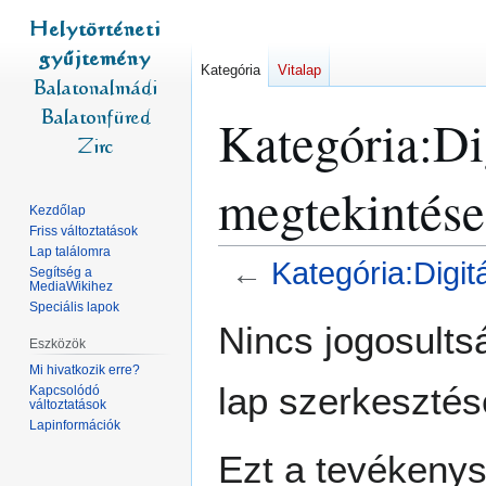
Kategória
Vitalap
Kategória:Dig
megtekintése
Kezdőlap
Friss változtatások
Lap találomra
←
Kategória:Digit
Segítség a
MediaWikihez
Speciális lapok
Ugrás
Ugrás
Nincs jogosult
a
a
Eszközök
navigációhoz
kereséshez
Mi hivatkozik erre?
lap szerkesztés
Kapcsolódó
változtatások
Lapinformációk
Ezt a tevékeny