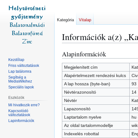
Kategória
Vitalap
Információk a(z) „Ka
Alapinformációk
Ugrás
Ugrás
a
a
Kezdőlap
Friss változtatások
navigációhoz
kereséshez
Megjelenített cím
Kat
Lap találomra
Alapértelmezett rendezési kulcs
Civ
Segítség a
MediaWikihez
A lap hossza (byte-ban)
93
Speciális lapok
Névtérazonosító
14
Eszközök
Névtér
Kat
Mi hivatkozik erre?
Lapazonosító
14
Kapcsolódó
változtatások
Laptartalom nyelve
hu 
Lapinformációk
Az oldal tartalommodellje
wik
Indexelés robottal
Eng