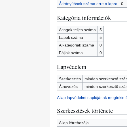
Átirányítások száma erre a lapra
0
Kategória információk
A tagok teljes száma
5
Lapok száma
5
Alkategóriák száma
0
Fájlok száma
0
Lapvédelem
Szerkesztés
minden szerkesztő szám
Átnevezés
minden szerkesztő szám
A lap lapvédelmi naplójának megtekint
Szerkesztések története
A lap létrehozója