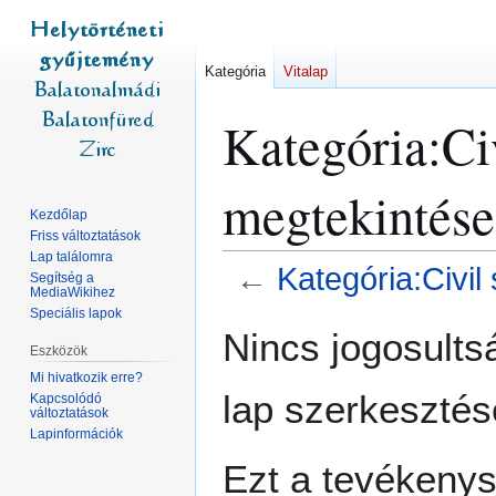
Kategória
Vitalap
Kategória:Ci
megtekintése
Kezdőlap
Friss változtatások
Lap találomra
←
Kategória:Civil
Segítség a
MediaWikihez
Speciális lapok
Ugrás
Ugrás
Nincs jogosult
a
a
Eszközök
navigációhoz
kereséshez
Mi hivatkozik erre?
lap szerkesztés
Kapcsolódó
változtatások
Lapinformációk
Ezt a tevékeny