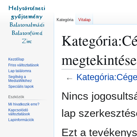
Kategória
Vitalap
Kategória:Cé
megtekintése
Kezdőlap
Friss változtatások
Lap találomra
←
Kategória:Cége
Segítség a
MediaWikihez
Speciális lapok
Ugrás
Ugrás
Nincs jogosult
a
a
Eszközök
navigációhoz
kereséshez
Mi hivatkozik erre?
lap szerkesztés
Kapcsolódó
változtatások
Lapinformációk
Ezt a tevékeny