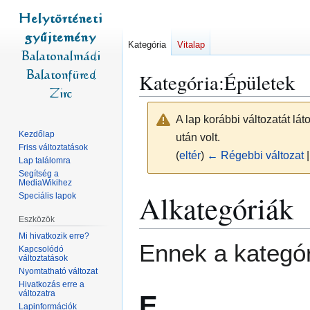
Kategória
Vitalap
Kategória
:
Épületek
A lap korábbi változatát lá
Kezdőlap
után volt.
Friss változtatások
(
eltér
)
← Régebbi változat
|
Lap találomra
Segítség a
MediaWikihez
Ugrás
Ugrás
Alkategóriák
Speciális lapok
a
a
Eszközök
navigációhoz
kereséshez
Mi hivatkozik erre?
Ennek a kategór
Kapcsolódó
változtatások
Nyomtatható változat
Hivatkozás erre a
változatra
E
Lapinformációk