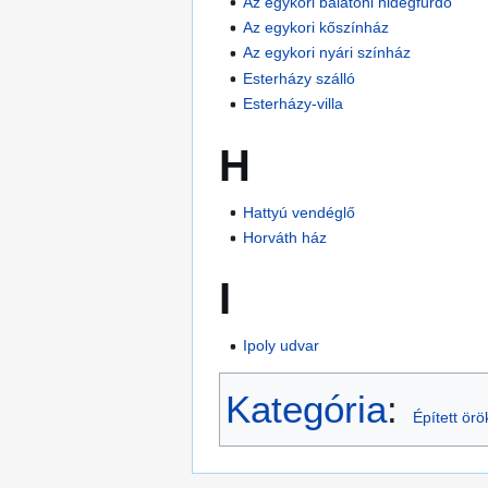
Az egykori balatoni hidegfürdő
Az egykori kőszínház
Az egykori nyári színház
Esterházy szálló
Esterházy-villa
H
Hattyú vendéglő
Horváth ház
I
Ipoly udvar
Kategória
:
Épített ör