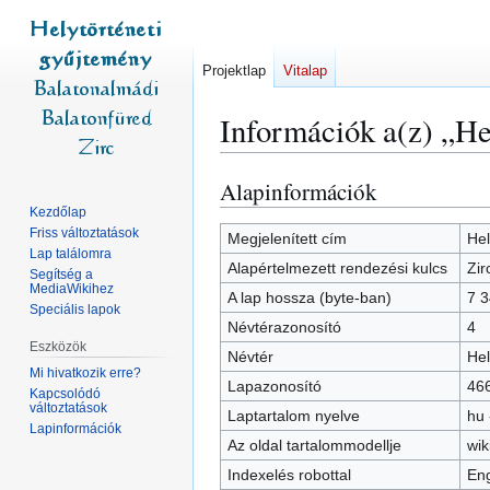
Projektlap
Vitalap
Információk a(z) „He
Alapinformációk
Ugrás
Ugrás
a
a
Kezdőlap
Friss változtatások
navigációhoz
kereséshez
Megjelenített cím
Hel
Lap találomra
Alapértelmezett rendezési kulcs
Zir
Segítség a
MediaWikihez
A lap hossza (byte-ban)
7 
Speciális lapok
Névtérazonosító
4
Eszközök
Névtér
Hel
Mi hivatkozik erre?
Lapazonosító
46
Kapcsolódó
változtatások
Laptartalom nyelve
hu 
Lapinformációk
Az oldal tartalommodellje
wik
Indexelés robottal
Eng