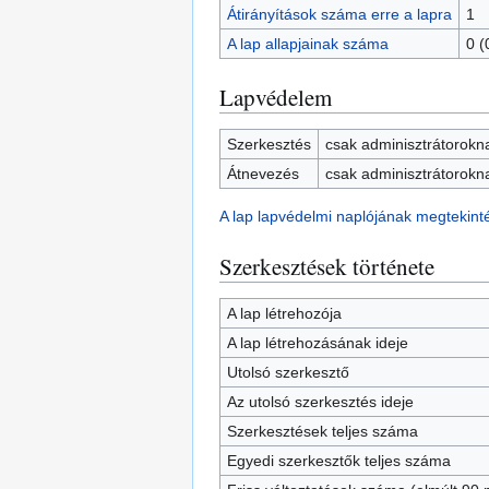
Átirányítások száma erre a lapra
1
A lap allapjainak száma
0 (
Lapvédelem
Szerkesztés
csak adminisztrátorokn
Átnevezés
csak adminisztrátorokn
A lap lapvédelmi naplójának megtekint
Szerkesztések története
A lap létrehozója
A lap létrehozásának ideje
Utolsó szerkesztő
Az utolsó szerkesztés ideje
Szerkesztések teljes száma
Egyedi szerkesztők teljes száma