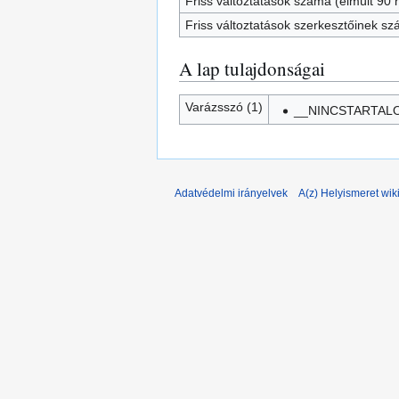
Friss változtatások száma (elmúlt 90 n
Friss változtatások szerkesztőinek s
A lap tulajdonságai
Varázsszó (1)
__NINCSTARTAL
Adatvédelmi irányelvek
A(z) Helyismeret wiki