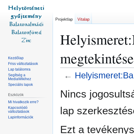
Projektlap
Vitalap
Helyismeret:
megtekintése
Kezdőlap
Friss változtatások
Lap találomra
←
Helyismeret:Bal
Segítség a
MediaWikihez
Speciális lapok
Ugrás
Ugrás
Nincs jogosult
a
a
Eszközök
navigációhoz
kereséshez
Mi hivatkozik erre?
lap szerkesztés
Kapcsolódó
változtatások
Lapinformációk
Ezt a tevékeny