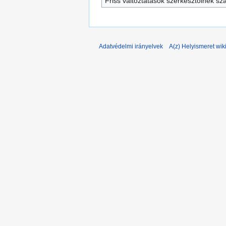
Friss változtatások szerkesztőinek s
Adatvédelmi irányelvek
A(z) Helyismeret wiki