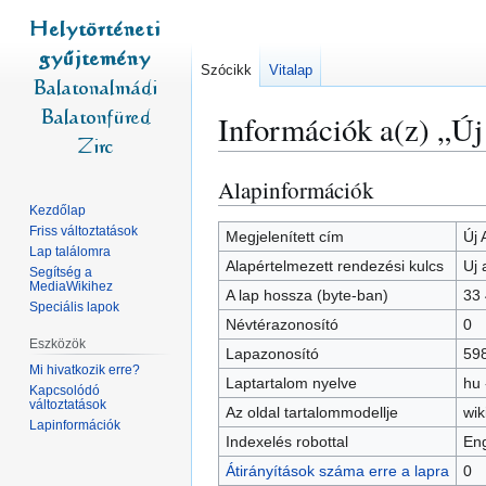
Szócikk
Vitalap
Információk a(z) „Új
Alapinformációk
Ugrás
Ugrás
a
a
Kezdőlap
Friss változtatások
navigációhoz
kereséshez
Megjelenített cím
Új 
Lap találomra
Alapértelmezett rendezési kulcs
Uj 
Segítség a
MediaWikihez
A lap hossza (byte-ban)
33
Speciális lapok
Névtérazonosító
0
Eszközök
Lapazonosító
59
Mi hivatkozik erre?
Laptartalom nyelve
hu 
Kapcsolódó
változtatások
Az oldal tartalommodellje
wik
Lapinformációk
Indexelés robottal
Eng
Átirányítások száma erre a lapra
0