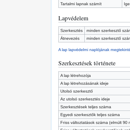
Tartalmi lapnak számít
Ige
Lapvédelem
Szerkesztés
minden szerkesztő szám
Átnevezés
minden szerkesztő szám
A lap lapvédelmi naplójának megtekint
Szerkesztések története
A lap létrehozója
A lap létrehozásának ideje
Utolsó szerkesztő
Az utolsó szerkesztés ideje
Szerkesztések teljes száma
Egyedi szerkesztők teljes száma
Friss változtatások száma (elmúlt 90 n