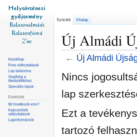
Szócikk
Vitalap
Új Almádi Új
←
Új Almádi Újsá
Kezdőlap
Friss változtatások
Ugrás
Ugrás
Lap találomra
Nincs jogosult
Segítség a
a
a
MediaWikihez
navigációhoz
kereséshez
Speciális lapok
lap szerkesztés
Eszközök
Mi hivatkozik erre?
Ezt a tevékeny
Kapcsolódó
változtatások
Lapinformációk
tartozó felhaszn