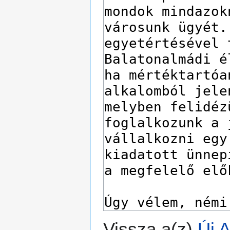
Vissza a(z)
Új 